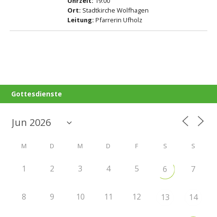
Uhrzeit:
19:00
Ort:
Stadtkirche Wolfhagen
Leitung:
Pfarrerin Ufholz
Gottesdienste
M
D
M
D
F
S
S
1
2
3
4
5
6
7
8
9
10
11
12
13
14