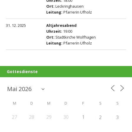
Uhrzeit:
18:00
Ort:
Leckringhausen
Leitung:
Pfarrerin Ufholz
31. 12. 2025
Altjahresabend
Uhrzeit:
19:00
Ort:
Stadtkirche Wolfhagen
Leitung:
Pfarrerin Ufholz
Gottesdienste
M
D
M
D
F
S
S
27
28
29
30
1
2
3