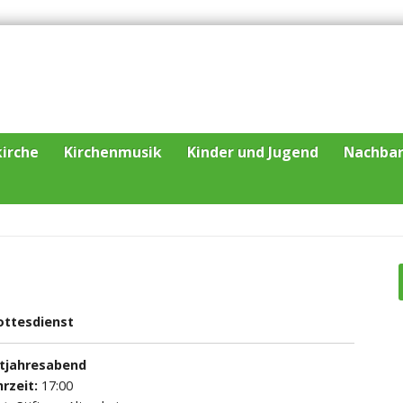
irche
Kirchenmusik
Kinder und Jugend
Nachba
ottesdienst
ltjahresabend
rzeit:
17:00