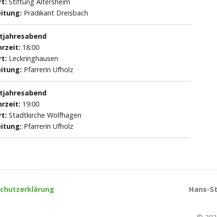
t:
Stiftung Altersheim
itung:
Prädikant Dreisbach
ltjahresabend
rzeit:
18:00
t:
Leckringhausen
itung:
Pfarrerin Ufholz
ltjahresabend
rzeit:
19:00
t:
Stadtkirche Wolfhagen
itung:
Pfarrerin Ufholz
chutzerklärung
Hans-St