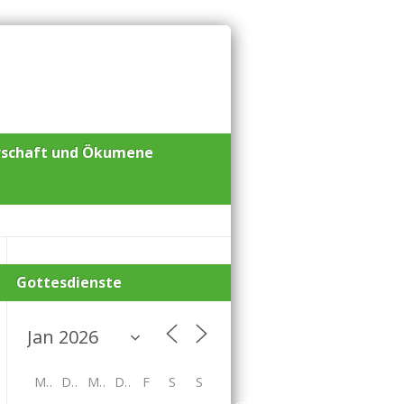
rschaft und Ökumene
Gottesdienste
M
D
M
D
F
S
S