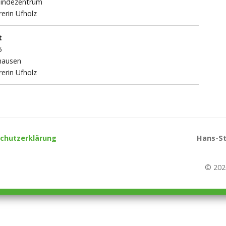
indezentrum
rerin Ufholz
t
5
hausen
rerin Ufholz
chutzerklärung
Hans-St
© 202