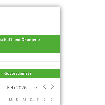
rschaft und Ökumene
Gottesdienste
M
D
M
D
F
S
S