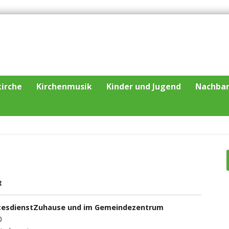
irche
Kirchenmusik
Kinder und Jugend
Nachba
t
ttesdienstZuhause und im Gemeindezentrum
0