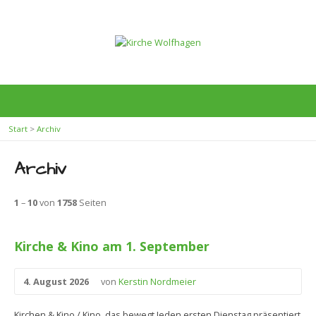
Start
>
Archiv
Archiv
1
–
10
von
1758
Seiten
Kirche & Kino am 1. September
4. August 2026
von
Kerstin Nordmeier
Kirchen & Kino / Kino, das bewegt Jeden ersten Dienstag präsentiert