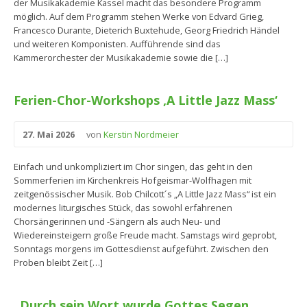
der Musikakademie Kassel macht das besondere Programm
möglich. Auf dem Programm stehen Werke von Edvard Grieg,
Francesco Durante, Dieterich Buxtehude, Georg Friedrich Händel
und weiteren Komponisten. Aufführende sind das
Kammerorchester der Musikakademie sowie die […]
Ferien-Chor-Workshops ‚A Little Jazz Mass‘
27. Mai 2026
von
Kerstin Nordmeier
Einfach und unkompliziert im Chor singen, das geht in den
Sommerferien im Kirchenkreis Hofgeismar-Wolfhagen mit
zeitgenössischer Musik. Bob Chilcott´s „A Little Jazz Mass“ ist ein
modernes liturgisches Stück, das sowohl erfahrenen
Chorsängerinnen und -Sängern als auch Neu- und
Wiedereinsteigern große Freude macht. Samstags wird geprobt,
Sonntags morgens im Gottesdienst aufgeführt. Zwischen den
Proben bleibt Zeit […]
„Durch sein Wort wurde Gottes Segen