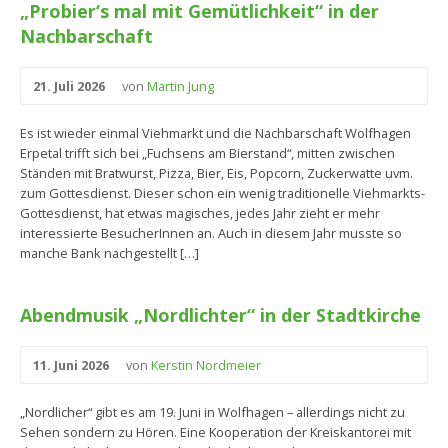
„Probier‘s mal mit Gemütlichkeit“ in der
Nachbarschaft
21. Juli 2026
von
Martin Jung
Es ist wieder einmal Viehmarkt und die Nachbarschaft Wolfhagen
Erpetal trifft sich bei „Fuchsens am Bierstand“, mitten zwischen
Ständen mit Bratwurst, Pizza, Bier, Eis, Popcorn, Zuckerwatte uvm.
zum Gottesdienst. Dieser schon ein wenig traditionelle Viehmarkts-
Gottesdienst, hat etwas magisches, jedes Jahr zieht er mehr
interessierte BesucherInnen an. Auch in diesem Jahr musste so
manche Bank nachgestellt […]
Abendmusik „Nordlichter“ in der Stadtkirche
11. Juni 2026
von
Kerstin Nordmeier
„Nordlicher“ gibt es am 19. Juni in Wolfhagen – allerdings nicht zu
Sehen sondern zu Hören. Eine Kooperation der Kreiskantorei mit