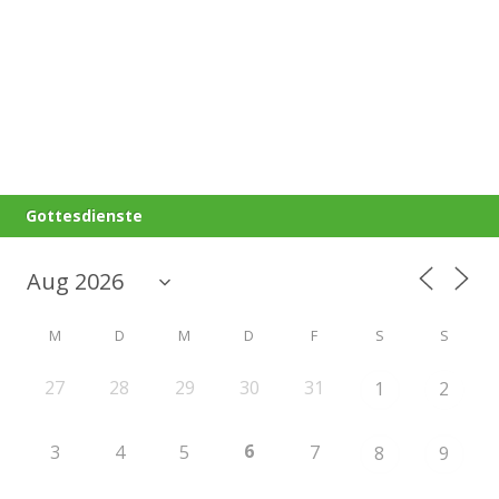
Gottesdienste
M
D
M
D
F
S
S
27
28
29
30
31
1
2
6
3
4
5
7
8
9