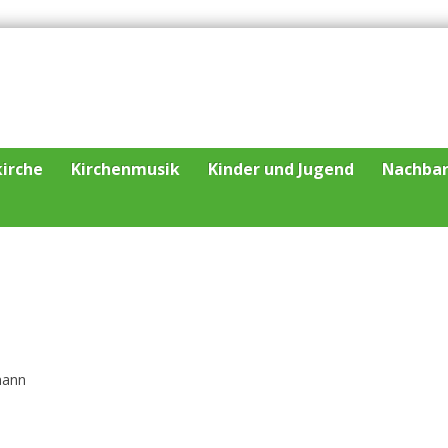
irche
Kirchenmusik
Kinder und Jugend
Nachba
mann