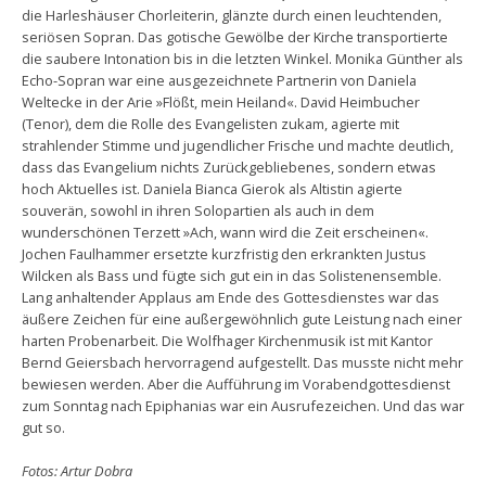
die Harleshäuser Chorleiterin, glänzte durch einen leuchtenden,
seriösen Sopran. Das gotische Gewölbe der Kirche transportierte
die saubere Intonation bis in die letzten Winkel. Monika Günther als
Echo-Sopran war eine ausgezeichnete Partnerin von Daniela
Weltecke in der Arie »Flößt, mein Heiland«. David Heimbucher
(Tenor), dem die Rolle des Evangelisten zukam, agierte mit
strahlender Stimme und jugendlicher Frische und machte deutlich,
dass das Evangelium nichts Zurückgebliebenes, sondern etwas
hoch Aktuelles ist. Daniela Bianca Gierok als Altistin agierte
souverän, sowohl in ihren Solopartien als auch in dem
wunderschönen Terzett »Ach, wann wird die Zeit erscheinen«.
Jochen Faulhammer ersetzte kurzfristig den erkrankten Justus
Wilcken als Bass und fügte sich gut ein in das Solistenensemble.
Lang anhaltender Applaus am Ende des Gottesdienstes war das
äußere Zeichen für eine außergewöhnlich gute Leistung nach einer
harten Probenarbeit. Die Wolfhager Kirchenmusik ist mit Kantor
Bernd Geiersbach hervorragend aufgestellt. Das musste nicht mehr
bewiesen werden. Aber die Aufführung im Vorabendgottesdienst
zum Sonntag nach Epiphanias war ein Ausrufezeichen. Und das war
gut so.
Fotos: Artur Dobra