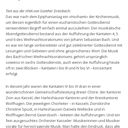
Text aus der HNA von Günther Dreisbach:
Das war nach dem Epiphaniastag ein »Hochamt« der Kirchenmusik,
um diesen eigentlich für einen eucharistischen Gottesdienst
verwendeten Begriff einfach einmal auszuleihen. Der musikalische
Abendgottesdienst bestand aus der Aufführung der Kantaten 4, 5
und 6 des Weihnachtsoratoriums von Johann Sebastian Bach. Und
es war ein lange vorbereiteter und gut zelebrierter Gottesdienst mit
Lesungen und Gebeten und ohne gesprochenes Wort. Die Musik
des Bach’schen Weihnachtsoratoriums gehört ursprünglich
sowieso in sechs Gottesdienste, auch wenn die Aufführung heute
oft in zwei Blöcken – Kantaten I bis III und IV bis VI – konzertant
erfolgt.
In diesem Jahr waren die Kantaten IV bis VI dran in einer
wunderschönen Gemeinschaftsleistung dreier Chöre: der Kantorei
Zion aus Kassel, der Harleshäuser Kantorei und der Kreiskantorei
Wolfhagen. Die jeweiligen Chorleiter – in Kassels Zionskirche
Christine Spuck, in Harleshausen Daniela Weltecke und in
Wolfhagen Bernd Geiersbach – leiteten die Aufführungen. Und ein
fein ausgesuchtes Orchester Kasseler Musikerinnen und Musiker
sorgte für hervorragende Musik. Man hatte den Eindruck, dass alle