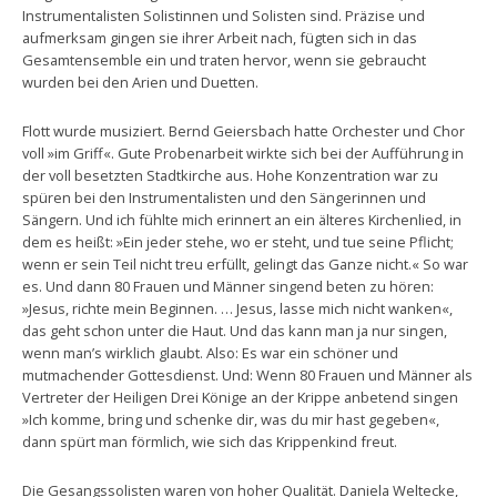
Instrumentalisten Solistinnen und Solisten sind. Präzise und
aufmerksam gingen sie ihrer Arbeit nach, fügten sich in das
Gesamtensemble ein und traten hervor, wenn sie gebraucht
wurden bei den Arien und Duetten.
Flott wurde musiziert. Bernd Geiersbach hatte Orchester und Chor
voll »im Griff«. Gute Probenarbeit wirkte sich bei der Aufführung in
der voll besetzten Stadtkirche aus. Hohe Konzentration war zu
spüren bei den Instrumentalisten und den Sängerinnen und
Sängern. Und ich fühlte mich erinnert an ein älteres Kirchenlied, in
dem es heißt: »Ein jeder stehe, wo er steht, und tue seine Pflicht;
wenn er sein Teil nicht treu erfüllt, gelingt das Ganze nicht.« So war
es. Und dann 80 Frauen und Männer singend beten zu hören:
»Jesus, richte mein Beginnen. … Jesus, lasse mich nicht wanken«,
das geht schon unter die Haut. Und das kann man ja nur singen,
wenn man’s wirklich glaubt. Also: Es war ein schöner und
mutmachender Gottesdienst. Und: Wenn 80 Frauen und Männer als
Vertreter der Heiligen Drei Könige an der Krippe anbetend singen
»Ich komme, bring und schenke dir, was du mir hast gegeben«,
dann spürt man förmlich, wie sich das Krippenkind freut.
Die Gesangssolisten waren von hoher Qualität. Daniela Weltecke,