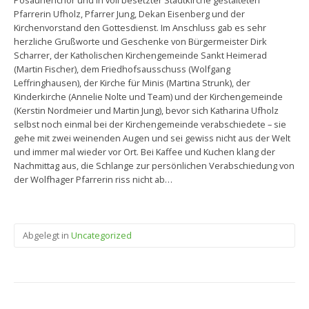
Posaunenchor und in voll besetzter Stadtkirche gestalteten
Pfarrerin Ufholz, Pfarrer Jung, Dekan Eisenberg und der
Kirchenvorstand den Gottesdienst. Im Anschluss gab es sehr
herzliche Grußworte und Geschenke von Bürgermeister Dirk
Scharrer, der Katholischen Kirchengemeinde Sankt Heimerad
(Martin Fischer), dem Friedhofsausschuss (Wolfgang
Leffringhausen), der Kirche für Minis (Martina Strunk), der
Kinderkirche (Annelie Nolte und Team) und der Kirchengemeinde
(Kerstin Nordmeier und Martin Jung), bevor sich Katharina Ufholz
selbst noch einmal bei der Kirchengemeinde verabschiedete – sie
gehe mit zwei weinenden Augen und sei gewiss nicht aus der Welt
und immer mal wieder vor Ort. Bei Kaffee und Kuchen klang der
Nachmittag aus, die Schlange zur persönlichen Verabschiedung von
der Wolfhager Pfarrerin riss nicht ab…
Abgelegt in
Uncategorized